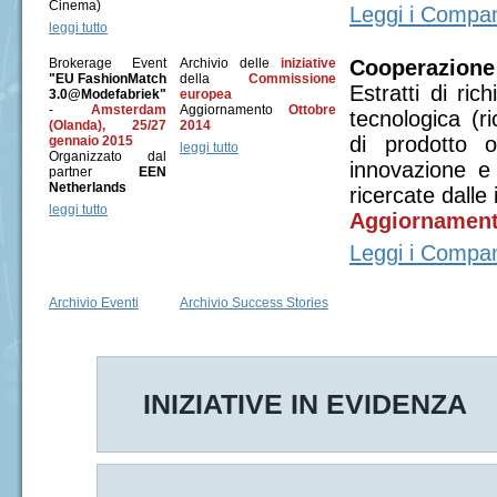
Cinema)
Leggi i Compan
leggi tutto
Brokerage Event
Archivio delle
iniziative
Cooperazione
"EU FashionMatch
della
Commissione
Estratti di ric
3.0@Modefabriek"
europea
-
Amsterdam
Aggiornamento
Ottobre
tecnologica (r
(Olanda), 25/27
2014
di prodotto 
gennaio 2015
leggi tutto
Organizzato dal
innovazione e
partner
EEN
Netherlands
ricercate dalle
leggi tutto
Aggiornament
Leggi i Compan
Archivio Eventi
Archivio Success Stories
INIZIATIVE IN EVIDENZA