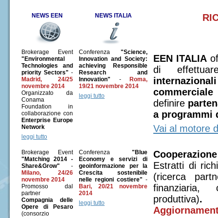
NEWS EEN
NEWS ITALIA
RI
SME INSTRUMENTS: pubblicata call for expert
Coaches per le PMI
Brokerage Event
Conferenza
"Science,
EEN ITALIA
of
"Environmental
Innovation and Society:
Archivio News
Technologies and
achieving Responsible
di effettu
priority Sectors"
-
Research and
internazionali
Madrid, 24/25
Innovation"
-
Roma,
novembre 2014
19/21 novembre 2014
commerciale
Organizzato da
leggi tutto
Conama
definire
parten
Foundation in
a programmi d
collaborazione con
Enterprise Europe
Vai al motore 
Network
leggi tutto
Brokerage Event
Conferenza
"Blue
Cooperazione
"Matching 2014 -
Economy e servizi di
Estratti di ric
Share&Grow"
-
geoinformazione per la
Milano, 24/26
Crescita sostenibile
(ricerca part
novembre 2014
nelle regioni costiere"
-
finanziaria
Promosso dal
Bari, 20/21 novembre
partner
2014
produttiva)
.
Compagnia delle
leggi tutto
Opere di Pesaro
Aggiornament
(consorzio