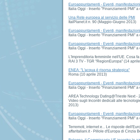
Euroappuntamenti - Eventi, manifestazioni, 
Italia Oggi - Inserto "Finanziamenti PMI" 
Una Rete europea al servizio delle PMI
ItalPlanet.it n. 90 (Maggio-Giugno 2013)
Euroappuntamenti - Eventi, manifestazioni, 
Italia Oggi - Inserto "Finanziamenti PMI" 
Euroappuntamenti - Eventi, manifestazioni, 
Italia Oggi - Inserto "Finanziamenti PMI" 
L'Imprenditoria femminile nell'UE. Cosa fa
RAI 3 TV - TGR "RegionEuropa" (14 aprile
ENEA: "L'acqua è risorsa strategica"
Roma (10 aprile 2013)
Euroappuntamenti - Eventi, manifestazioni, 
Italia Oggi - Inserto "Finanziamenti PMI" a
AREA Technology Dating@Trieste Next - 
Video sugli Incontri dedicati alle tecnolog
2013)
Euroappuntamenti - Eventi, manifestazioni, 
Italia Oggi - Inserto "Finanziamenti PMI" 
Terremoti, internet e... Le risposte dell'Eu
affaritaliani.it - Pillole d'Europa di Cinzi
Bologna, il Commissario UE incontra le az