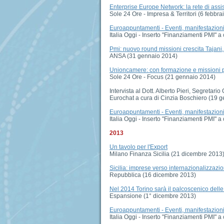
Enterprise Europe Network: la rete di assi
Sole 24 Ore - Impresa & Territori (6 febbra
Euroappuntamenti - Eventi, manifestazioni, 
Italia Oggi - Inserto "Finanziamenti PMI" 
Pmi: nuovo round missioni crescita Tajani, 
ANSA (31 gennaio 2014)
Unioncamere: con formazione e missioni pr
Sole 24 Ore - Focus (21 gennaio 2014)
Intervista al Dott. Alberto Pieri, Segretar
Eurochat a cura di Cinzia Boschiero (19 
Euroappuntamenti - Eventi, manifestazioni, 
Italia Oggi - Inserto "Finanziamenti PMI" 
2013
Un tavolo per l'Export
Milano Finanza Sicilia (21 dicembre 2013
Sicilia: imprese verso internazionalizzazio
Repubblica (16 dicembre 2013)
Nel 2014 Torino sarà il palcoscenico dell
Espansione (1° dicembre 2013)
Euroappuntamenti - Eventi, manifestazioni, 
Italia Oggi - Inserto "Finanziamenti PMI"