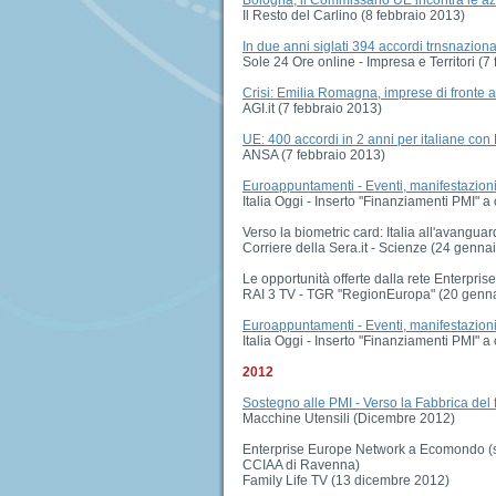
Il Resto del Carlino (8 febbraio 2013)
In due anni siglati 394 accordi trnsnaziona
Sole 24 Ore online - Impresa e Territori (7
Crisi: Emilia Romagna, imprese di fronte a
AGI.it (7 febbraio 2013)
UE: 400 accordi in 2 anni per italiane co
ANSA (7 febbraio 2013)
Euroappuntamenti - Eventi, manifestazioni, 
Italia Oggi - Inserto "Finanziamenti PMI" 
Verso la biometric card: Italia all'avanguar
Corriere della Sera.it - Scienze (24 genna
Le opportunità offerte dalla rete Enterpri
RAI 3 TV - TGR "RegionEuropa" (20 genna
Euroappuntamenti - Eventi, manifestazioni, 
Italia Oggi - Inserto "Finanziamenti PMI" 
2012
Sostegno alle PMI - Verso la Fabbrica del 
Macchine Utensili (Dicembre 2012)
Enterprise Europe Network a Ecomondo (spe
CCIAA di Ravenna)
Family Life TV (13 dicembre 2012)