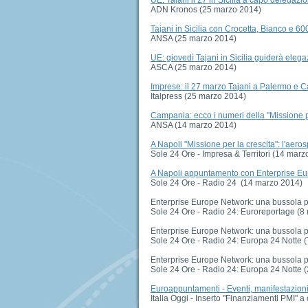
ADN Kronos (25 marzo 2014)
Tajani in Sicilia con Crocetta, Bianco e 60
ANSA (25 marzo 2014)
UE: giovedì Tajani in Sicilia guiderà ele
ASCA (25 marzo 2014)
Imprese: il 27 marzo Tajani a Palermo e C
Italpress (25 marzo 2014)
Campania: ecco i numeri della "Missione p
ANSA (14 marzo 2014)
A Napoli "Missione per la crescita": l'aero
Sole 24 Ore - Impresa & Territori (14 marz
A Napoli appuntamento con Enterprise E
Sole 24 Ore - Radio 24 (14 marzo 2014)
Enterprise Europe Network: una bussola per
Sole 24 Ore - Radio 24: Euroreportage (8
Enterprise Europe Network: una bussola per
Sole 24 Ore - Radio 24: Europa 24 Notte 
Enterprise Europe Network: una bussola per
Sole 24 Ore - Radio 24: Europa 24 Notte 
Euroappuntamenti - Eventi, manifestazioni, 
Italia Oggi - Inserto "Finanziamenti PMI" 