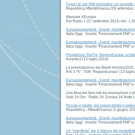
Fondi UE per PMI innovative: un progetto su 
Repubblica Affari&Finanza (29 settembre
Manuale d'Europa
Rai Radio 1 (27 settembre 2014) min. 1,3
Euroappuntamenti - Eventi, manifestazioni, 
Italia Oggi - Inserto "Finanziamenti PMI" 
Euroappuntamenti - Eventi, manifestazioni, 
Italia Oggi - Inserto "Finanziamenti PMI" 
Presidenza: RaiTre, RegionEuropa, un'id
€uractiv.it (13 luglio 2014)
La presentazione dei Bandi Horizon2020. L
RAI 3 TV - TGR "RegionEuropa" (13 luglio
Euroappuntamenti - Eventi, manifestazioni, 
Italia Oggi - Inserto "Finanziamenti PMI" a
Una fiera per fare rete tra innovazione e
Sole 24 Ore - Radio 24: Europa 24 Notte 
Piccole e medie, più export dentro il net
Repubblica - Affari&Finanza (2 giugno 20
Euroappuntamenti - Eventi, manifestazioni, 
Italia Oggi - Inserto "Finanziamenti PMI" 
Un "manifesto" per il rilancio dei prodotti b
Sole 24 Ore - Agrisole (30 maggio 2014)