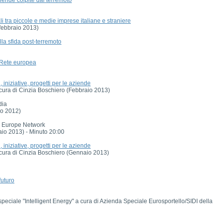
li tra piccole e medie imprese italiane e straniere
 febbraio 2013)
lla sfida post-terremoto
n Rete europea
iniziative, progetti per le aziende
a cura di Cinzia Boschiero (Febbraio 2013)
dia
io 2012)
se Europe Network
io 2013) - Minuto 20:00
iniziative, progetti per le aziende
a cura di Cinzia Boschiero (Gennaio 2013)
futuro
ciale "Intelligent Energy" a cura di Azienda Speciale Eurosportello/SIDI della