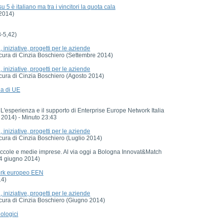
5 è italiano ma tra i vincitori la quota cala
 2014)
8-5,42)
iniziative, progetti per le aziende
a cura di Cinzia Boschiero (Settembre 2014)
iniziative, progetti per le aziende
a cura di Cinzia Boschiero (Agosto 2014)
ea di UE
'esperienza e il supporto di Enterprise Europe Network Italia
 2014) - Minuto 23:43
iniziative, progetti per le aziende
 cura di Cinzia Boschiero (Luglio 2014)
 piccole e medie imprese. Al via oggi a Bologna Innovat&Match
(4 giugno 2014)
work europeo EEN
14)
iniziative, progetti per le aziende
a cura di Cinzia Boschiero (Giugno 2014)
iologici