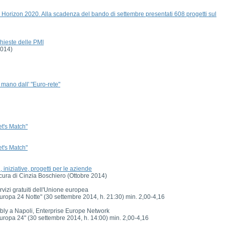
di Horizon 2020. Alla scadenza del bando di settembre presentati 608 progetti sul
ichieste delle PMI
2014)
 mano dall' "Euro-rete"
t's Match"
t's Match"
iniziative, progetti per le aziende
 cura di Cinzia Boschiero (Ottobre 2014)
rvizi gratuiti dell'Unione europea
Europa 24 Notte" (30 settembre 2014, h. 21:30) min. 2,00-4,16
ly a Napoli, Enterprise Europe Network
Europa 24" (30 settembre 2014, h. 14:00) min. 2,00-4,16