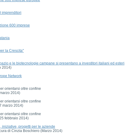
0 imprenditori
gazione 600 imprese
atania
er la Crescita"
spazio e le biotecnologie campane si presentano a investitori italiani ed esteri
o 2014)
urope Network
 orientarsi oltre confine
 marzo 2014)
 orientarsi oltre confine
(7 marzo 2014)
 orientarsi oltre confine
(25 febbraio 2014)
iniziative, progetti per le aziende
a cura di Cinzia Boschiero (Marzo 2014)