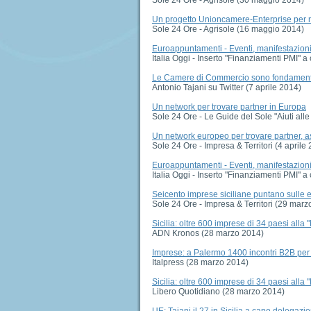
Un progetto Unioncamere-Enterprise per ril
Sole 24 Ore - Agrisole (16 maggio 2014)
Euroappuntamenti - Eventi, manifestazioni, 
Italia Oggi - Inserto "Finanziamenti PMI" 
Le Camere di Commercio sono fondamental
Antonio Tajani su Twitter (7 aprile 2014)
Un network per trovare partner in Europa
Sole 24 Ore - Le Guide del Sole "Aiuti alle 
Un network europeo per trovare partner, as
Sole 24 Ore - Impresa & Territori (4 aprile
Euroappuntamenti - Eventi, manifestazioni, 
Italia Oggi - Inserto "Finanziamenti PMI" a
Seicento imprese siciliane puntano sulle 
Sole 24 Ore - Impresa & Territori (29 marz
Sicilia: oltre 600 imprese di 34 paesi alla 
ADN Kronos (28 marzo 2014)
Imprese: a Palermo 1400 incontri B2B per 
Italpress (28 marzo 2014)
Sicilia: oltre 600 imprese di 34 paesi alla 
Libero Quotidiano (28 marzo 2014)
UE: Tajani il 27 in Sicilia a capo delega