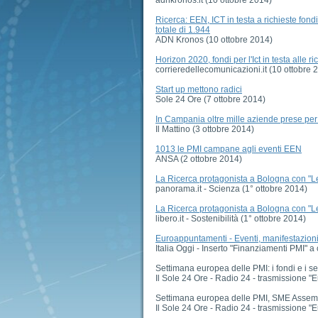
Ricerca: EEN, ICT in testa a richieste fon
totale di 1.944
ADN Kronos (10 ottobre 2014)
Horizon 2020, fondi per l'Ict in testa alle r
corrieredellecomunicazioni.it (10 ottobre 
Start up mettono radici
Sole 24 Ore (7 ottobre 2014)
In Campania oltre mille aziende prese per
Il Mattino (3 ottobre 2014)
1013 le PMI campane agli eventi EEN
ANSA (2 ottobre 2014)
La Ricerca protagonista a Bologna con "Le
panorama.it - Scienza (1° ottobre 2014)
La Ricerca protagonista a Bologna con "Le
libero.it - Sostenibilità (1° ottobre 2014)
Euroappuntamenti - Eventi, manifestazioni, 
Italia Oggi - Inserto "Finanziamenti PMI" a
Settimana europea delle PMI: i fondi e i se
Il Sole 24 Ore - Radio 24 - trasmissione "
Settimana europea delle PMI, SME Assemb
Il Sole 24 Ore - Radio 24 - trasmissione "