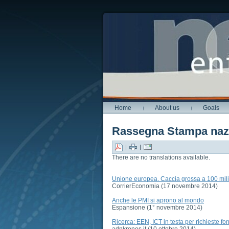
Home
About us
Goals
Rassegna Stampa naz
|
|
There are no translations available.
Unione europea. Caccia grossa a 100 mili
CorrierEconomia (17 novembre 2014)
Anche le PMI si aprono al mondo
Espansione (1° novembre 2014)
Ricerca: EEN, ICT in testa per richieste f
adnkronos.it (10 ottobre 2014)