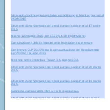
Strumento monitoraggio legislativo e monitoraggio bandi aggiornati al
24/04/2015
Strumento di monitoraggio dei bandi europei aggiornati al 17 aprile
2015
Milano, 12 maggio 2015, ore 15.00 (14.30 registrazione)
Consultazione pubblica Impatto della legislazione alimentare
Conferenza CLP 2015:Verso la piena attuazione del Regolamento
1272/2008: 1 giugno 2015
Missione per la Crescita a Taiwan 3-5 giugno 2015
Strumento di monitoraggio dei bandi europei aggiornati al 20 marzo
2015.
Strumento di monitoraggio dei bandi europei aggiornati al 13 marzo
2015.
Settimana europea delle PMI: al via le registrazioni
Strumento di monitoraggio dei bandi europei aggiornati al 6 marzo
2015
La Commissione ha lanciato una consultazione sul futuro della sua
politica europea di vicinato. Infatti, considerati gli importanti sviluppi