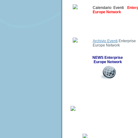
politica europea di vicinato. Infatti, consid
verificatisi nei paesi del vicinato, è ind
Calendario Eventi
Enter
revisione approfondita dei principi su cui
Europe Network
sua portata e del modo in cui dovrebbero e
strumenti.
Il Centro per la collaborazione industri
seguenti webinar:
Webinar 34: Esportare componenti per a
Webinar n. 35 Imprese giapponesi emerge
Archivio Eventi
Enterprise
dell’elettronica
Europe Network
Webinar n. 36: Prodotti alimentari biolog
NEWS Enterprise
Europe Network
Ai membri della Rete Enterprise Europe 
Disponibile online lo strumento di monito
europea e dello strumento di monitoragg
aggiornati al 27 febbraio 2015.
Archivio News