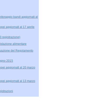
itoraggio bandi aggiornati al
pei aggiornati al 17 aprile
0 registrazione)
islazione alimentare
tuazione del Regolamento
iugno 2015
opei aggiornati al 20 marzo
opei aggiornati al 13 marzo
gistrazioni
opei aggiornati al 6 marzo
zione sul futuro della sua