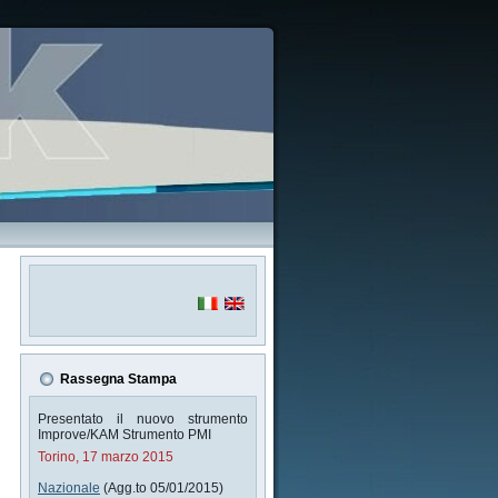
Rassegna Stampa
Presentato il nuovo strumento
Improve/KAM Strumento PMI
Torino, 17 marzo 2015
Nazionale
(Agg.to 05/01/2015)