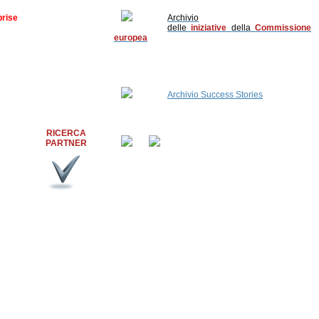
erati gli importanti sviluppi
ispensabile procedere a una
prise
Archivio
 si basa questa politica, della
delle
iniziative
della
Commissione
ssere utilizzati i suoi
europea
ale CE-Giappone organizza i
uto in Giappone
nti nel settore
Archivio Success Stories
ici in Giappone
RICERCA
PARTNER
Network:
raggio della legislazione
io dei bandi europei