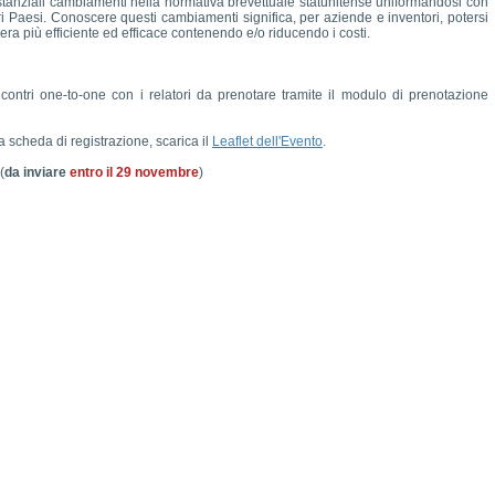
stanziali cambiamenti nella normativa brevettuale statunitense uniformandosi con
altri Paesi. Conoscere questi cambiamenti significa, per aziende e inventori, potersi
a più efficiente ed efficace contenendo e/o riducendo i costi.
ncontri one-to-one con i relatori da prenotare tramite il modulo di prenotazione
a scheda di registrazione, scarica il
Leaflet dell'Evento
.
(
da inviare
entro il 29 novembre
)