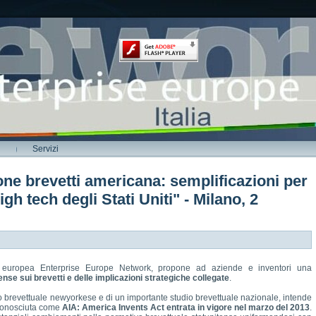
Servizi
ione brevetti americana: semplificazioni per
igh tech degli Stati Uniti" - Milano, 2
e europea Enterprise Europe Network, propone ad aziende e inventori una
nse sui brevetti e delle implicazioni strategiche collegate
.
dio brevettuale newyorkese e di un importante studio brevettuale nazionale, intende
 conosciuta come
AIA: America Invents Act entrata in vigore nel marzo del 2013
.