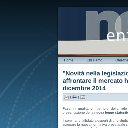
Home
Chi siamo
Obiettivi
"Novità nella legislaz
affrontare il mercato h
dicembre 2014
|
|
Fast
, in qualità di membro della ret
presentazione della
nuova legge statunite
Il seminario, affidato a esperti di uno stu
spiegare la nuova normativa brevettuale