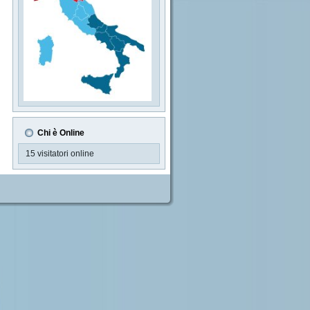
Chi è Online
15 visitatori online