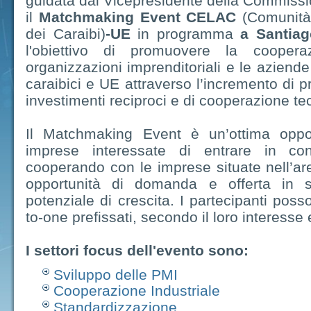
guidata dal Vicepresidente della Commissi
il
Matchmaking Event CELAC
(Comunità 
dei Caraibi)
-UE
in programma
a Santiag
l'obiettivo di promuovere la cooper
organizzazioni imprenditoriali e le aziende
caraibici e UE attraverso l’incremento di p
investimenti reciproci e di cooperazione t
Il Matchmaking Event è un’ottima oppo
imprese interessate di entrare in co
cooperando con le imprese situate nell’are
opportunità di domanda e offerta in se
potenziale di crescita. I partecipanti poss
to-one prefissati, secondo il loro interesse
I settori focus dell'evento sono:
Sviluppo delle PMI
Cooperazione Industriale
Standardizzazione