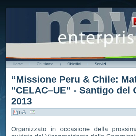
Home
Chi siamo
Obiettivi
Servizi
“Missione Peru & Chile: M
"CELAC–UE" - Santigo del C
2013
|
|
Organizzato in occasione della pross