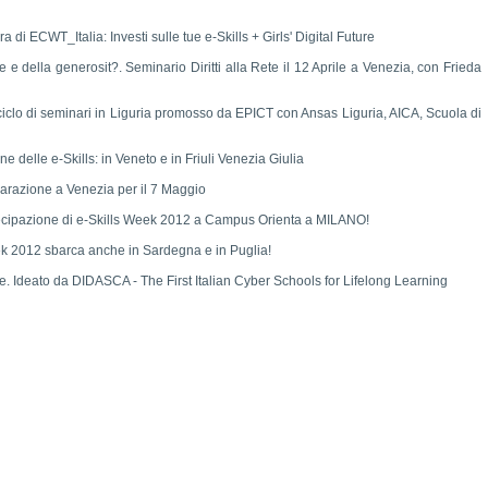
 di ECWT_Italia: Investi sulle tue e-Skills + Girls' Digital Future
ne e della generosit?. Seminario Diritti alla Rete il 12 Aprile a Venezia, con Frieda
ciclo di seminari in Liguria promosso da EPICT con Ansas Liguria, AICA, Scuola di
e delle e-Skills: in Veneto e in Friuli Venezia Giulia
parazione a Venezia per il 7 Maggio
rtecipazione di e-Skills Week 2012 a Campus Orienta a MILANO!
Week 2012 sbarca anche in Sardegna e in Puglia!
e. Ideato da DIDASCA - The First Italian Cyber Schools for Lifelong Learning