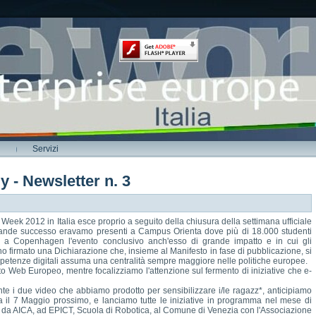
Servizi
y - Newsletter n. 3
s Week 2012 in Italia esce proprio a seguito della chiusura della settimana ufficiale
ande successo eravamo presenti a Campus Orienta dove più di 18.000 studenti
to a Copenhagen l'evento conclusivo anch'esso di grande impatto e in cui gli
 firmato una Dichiarazione che, insieme al Manifesto in fase di pubblicazione, si
mpetenze digitali assuma una centralità sempre maggiore nelle politiche europee.
to Web Europeo, mentre focalizziamo l'attenzione sul fermento di iniziative che e-
te i due video che abbiamo prodotto per sensibilizzare i/le ragazz*, anticipiamo
il 7 Maggio prossimo, e lanciamo tutte le iniziative in programma nel mese di
i, da AICA, ad EPICT, Scuola di Robotica, al Comune di Venezia con l'Associazione