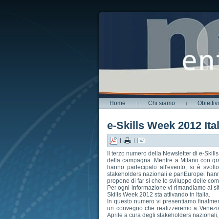
Home
Chi siamo
Obiettivi
e-Skills Week 2012 Ital
|
|
Il terzo numero della Newsletter di e-Skill
della campagna. Mentre a Milano con gr
hanno partecipato all'evento, si è svol
stakeholders nazionali e panEuropei hanno
propone di far sì che lo sviluppo delle co
Per ogni informazione vi rimandiamo al si
Skills Week 2012 sta attivando in Italia.
In questo numero vi presentiamo finalmen
un convegno che realizzeremo a Venezia 
Aprile a cura degli stakeholders nazional