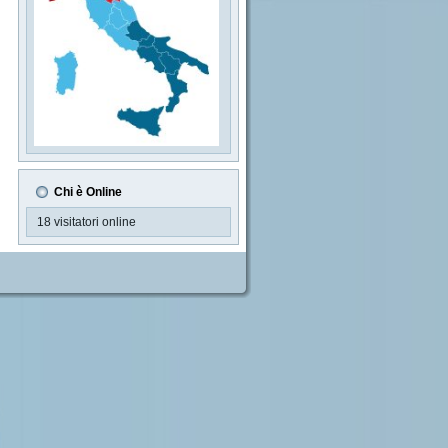
Chi è Online
18 visitatori online